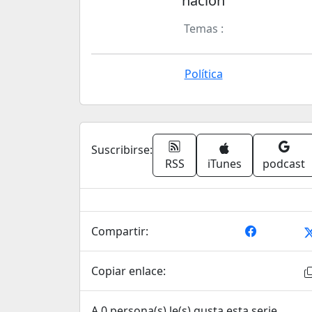
nación
Temas :
Política
Suscribirse:
RSS
iTunes
podcast
Compartir:
Copiar enlace:
A 0 persona(s) le(s) gusta esta serie