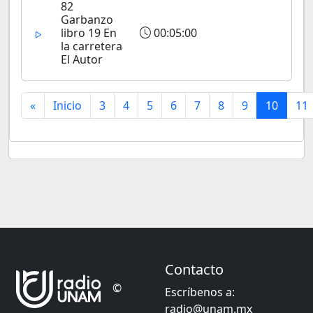
82
Garbanzo
libro 19 En
00:05:00
la carretera
El Autor
«
Inicio
3
4
5
6
7
8
9
10
11
Contacto
©
Escríbenos a:
radio@unam.mx