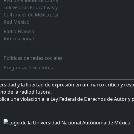
Red de Radiodifusoras y
Televisoras Educativas y
Culturales de México, La
Red México
Radio Francia
Internacional
Políticas de redes sociales
Preguntas frecuentes
sidad y la libertad de expresión en un marco crítico y res
no de la radiodifusora.
plica una violación a la Ley Federal de Derechos de Autor y