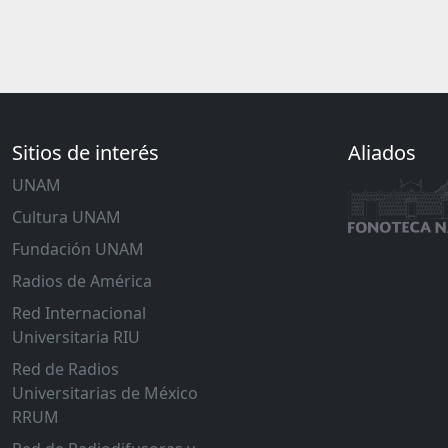
Sitios de interés
Aliados
UNAM
Cultura UNAM
Fundación UNAM
Radios de América
Red Internacional
Universitaria RIU
Red de Radios
Universitarias de México
RRUM