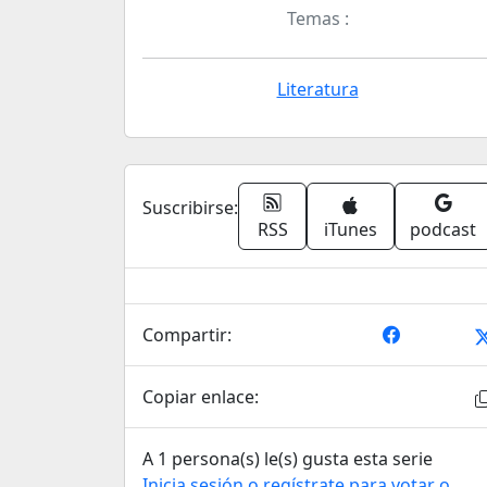
Temas :
Literatura
Suscribirse:
RSS
iTunes
podcast
Compartir:
Copiar enlace:
A 1 persona(s) le(s) gusta esta serie
Inicia sesión o regístrate para votar o