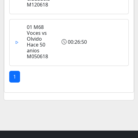
M120618
01 M68
Voces vs
Olvido
00:26:50
Hace 50
anios
M050618
1