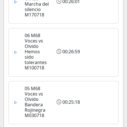
00:26:01
Marcha del
silencio
M170718
06 M68
Voces vs
Olvido
Hemos
00:26:59
sido
tolerantes
M100718
05 M68
Voces vs
Olvido
00:25:18
Bandera
Rojinegra
M030718