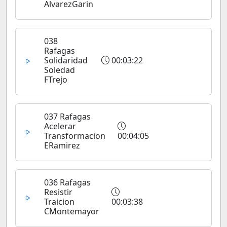
AlvarezGarin
038
Rafagas
Solidaridad
00:03:22
Soledad
FTrejo
037 Rafagas
Acelerar
Transformacion
00:04:05
ERamirez
036 Rafagas
Resistir
Traicion
00:03:38
CMontemayor