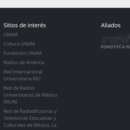
Sitios de interés
Aliados
UNAM
Cultura UNAM
Fundación UNAM
Radios de América
Red Internacional
Universitaria RIU
Red de Radios
Universitarias de México
RRUM
Red de Radiodifusoras y
Televisoras Educativas y
Culturales de México, La