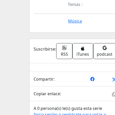
Temas :
Música
Suscribirse:
RSS
iTunes
podcast
Compartir:
Copiar enlace:
A 0 persona(s) le(s) gusta esta serie
Inicia sesión o regístrate para votar o