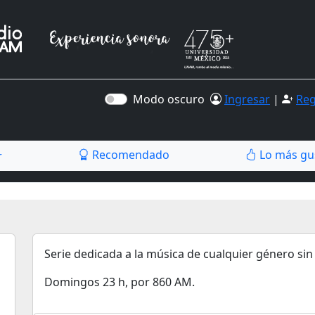
Modo oscuro
Ingresar
|
Reg
Recomendado
Lo más gu
r
Serie dedicada a la música de cualquier género sin 
Domingos 23 h, por 860 AM.