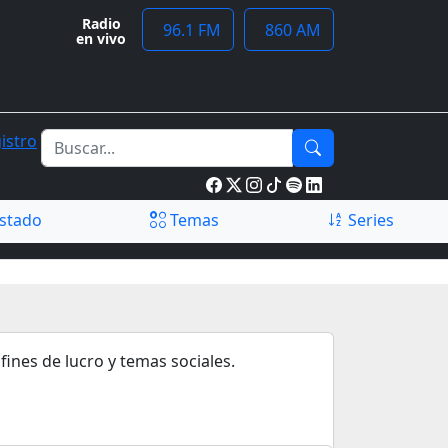
Radio
96.1 FM
860 AM
en vivo
istro
stado
Temas
Series
fines de lucro y temas sociales.