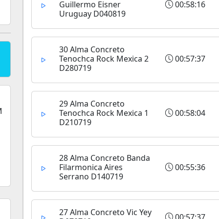
Guillermo Eisner
00:58:16
Uruguay D040819
30 Alma Concreto
Tenochca Rock Mexica 2
00:57:37
D280719
29 Alma Concreto
Tenochca Rock Mexica 1
00:58:04
D210719
28 Alma Concreto Banda
Filarmonica Aires
00:55:36
Serrano D140719
27 Alma Concreto Vic Yey
00:57:37