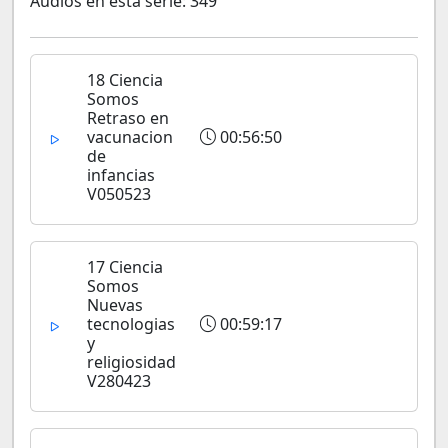
Audios en esta serie: 349
18 Ciencia
Somos
Retraso en
vacunacion
00:56:50
de
infancias
V050523
17 Ciencia
Somos
Nuevas
tecnologias
00:59:17
y
religiosidad
V280423