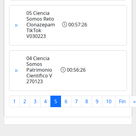
05 Ciencia
Somos Reto
Clonazepam
00:57:26
TikTok
V030223
04 Ciencia
Somos
Patrimonio
00:56:26
Cientifico V
270123
1
2
3
4
5
6
7
8
9
10
Fin
»