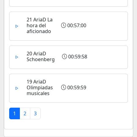
21 AriaD La
hora del
00:57:00
aficionado
20 AriaD
00:59:58
Schoenberg
19 AriaD
Olimpiadas
00:59:59
musicales
1
2
3