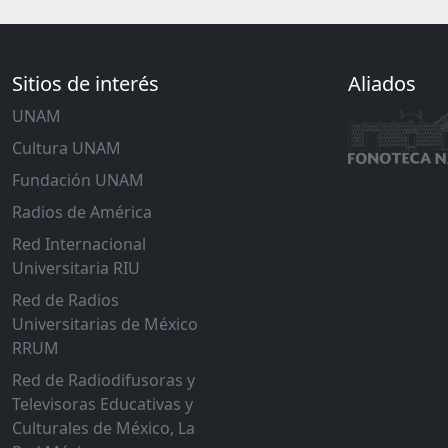
Sitios de interés
Aliados
UNAM
Cultura UNAM
Fundación UNAM
Radios de América
Red Internacional
Universitaria RIU
Red de Radios
Universitarias de México
RRUM
Red de Radiodifusoras y
Televisoras Educativas y
Culturales de México, La