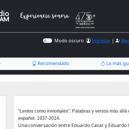
Modo oscuro
Ingresar
|
Reg
Recomendado
Lo más gu
r
“Lentos como inmortales”. Palabras y versos más allá d
español. 1937-2014.
Una conversación entre Eduardo Casar y Eduardo