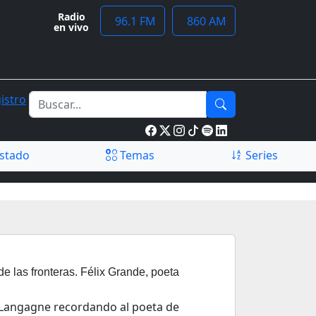
Radio
96.1 FM
860 AM
en vivo
istro
stado
Temas
Series
e las fronteras. Félix Grande, poeta
 Langagne recordando al poeta de