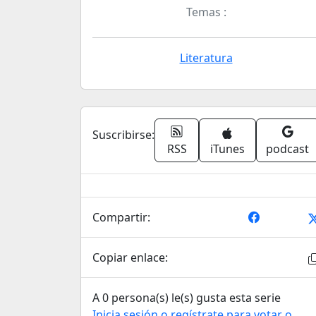
Temas :
Literatura
Suscribirse:
RSS
iTunes
podcast
Compartir:
Copiar enlace:
A 0 persona(s) le(s) gusta esta serie
Inicia sesión o regístrate para votar o