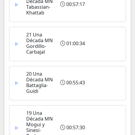
Década MN
00:57:17
Tabassian-
Khattab
21 Una
Década MN
01:00:34
Gordillo-
Carbajal
20 Una
Década MN
00:55:43
Battaglia-
Guidi
19 Una
Década MN
Mogui y
00:57:30
Sinesi-