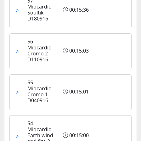
57
Miocardio
00:15:36
Soultik
D180916
56
Miocardio
00:15:03
Cromo 2
D110916
55
Miocardio
00:15:01
Cromo 1
D040916
54
Miocardio
Earth wind
00:15:00