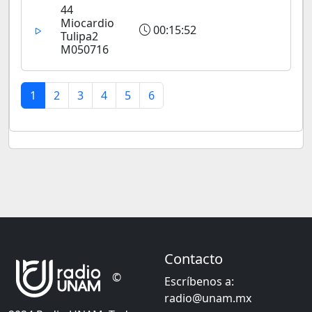
44
Miocardio
00:15:52
Tulipa2
M050716
1
2
3
4
5
6
Contacto
©
Escríbenos a:
radio@unam.mx