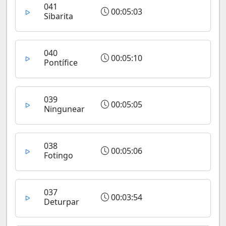
041
00:05:03
Sibarita
040
00:05:10
Pontífice
039
00:05:05
Ningunear
038
00:05:06
Fotingo
037
00:03:54
Deturpar