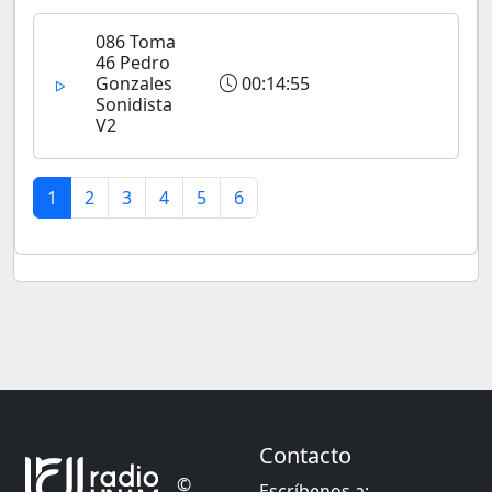
086 Toma
46 Pedro
Gonzales
00:14:55
Sonidista
V2
1
2
3
4
5
6
Contacto
©
Escríbenos a: