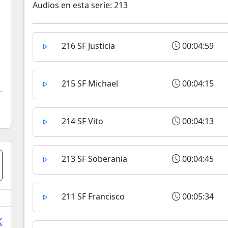
Audios en esta serie: 213
216 SF Justicia
00:04:59
215 SF Michael
00:04:15
214 SF Vito
00:04:13
213 SF Soberania
00:04:45
211 SF Francisco
00:05:34