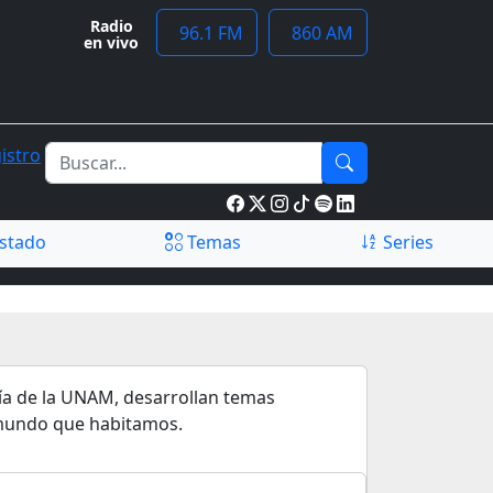
Radio
96.1 FM
860 AM
en vivo
istro
stado
Temas
Series
ía de la UNAM, desarrollan temas
l mundo que habitamos.