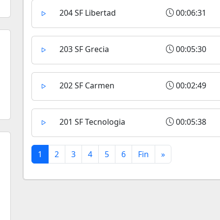
204 SF Libertad
00:06:31
203 SF Grecia
00:05:30
202 SF Carmen
00:02:49
201 SF Tecnologia
00:05:38
1
2
3
4
5
6
Fin
»