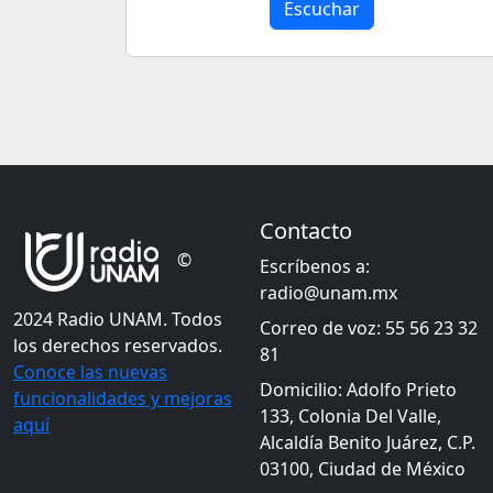
Escuchar
Contacto
©
Escríbenos a:
radio@unam.mx
2024 Radio UNAM. Todos
Correo de voz: 55 56 23 32
los derechos reservados.
81
Conoce las nuevas
Domicilio: Adolfo Prieto
funcionalidades y mejoras
133, Colonia Del Valle,
aquí
Alcaldía Benito Juárez, C.P.
03100, Ciudad de México