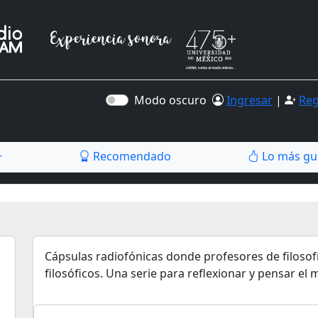
Modo oscuro
Ingresar
|
Reg
Recomendado
Lo más gu
r
Cápsulas radiofónicas donde profesores de filosof
filosóficos. Una serie para reflexionar y pensar e