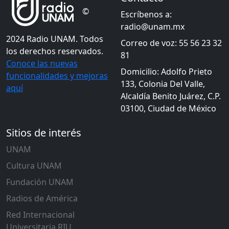
©
Escríbenos a:
radio@unam.mx
2024 Radio UNAM. Todos
Correo de voz: 55 56 23 32
los derechos reservados.
81
Conoce las nuevas
Domicilio: Adolfo Prieto
funcionalidades y mejoras
133, Colonia Del Valle,
aquí
Alcaldía Benito Juárez, C.P.
03100, Ciudad de México
Sitios de interés
UNAM
Cultura UNAM
Fundación UNAM
Radios de América
Red Internacional
Universitaria RIU