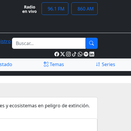
Radio
96.1 FM
860 AM
en vivo
istro
stado
Temas
Series
es y ecosistemas en peligro de extinción.