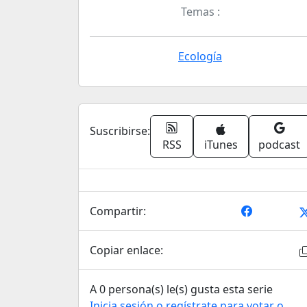
Temas :
Ecología
Suscribirse:
RSS
iTunes
podcast
Compartir:
Copiar enlace:
A 0 persona(s) le(s) gusta esta serie
Inicia sesión o regístrate para votar o