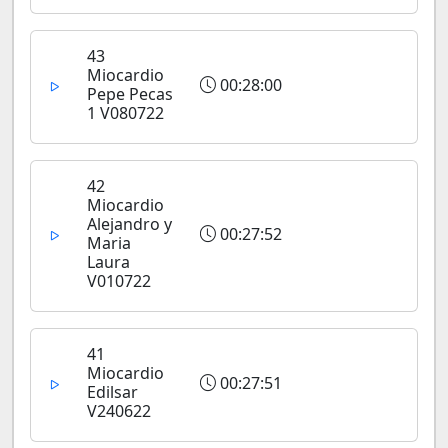
43
Miocardio
00:28:00
Pepe Pecas
1 V080722
42
Miocardio
Alejandro y
00:27:52
Maria
Laura
V010722
41
Miocardio
00:27:51
Edilsar
V240622