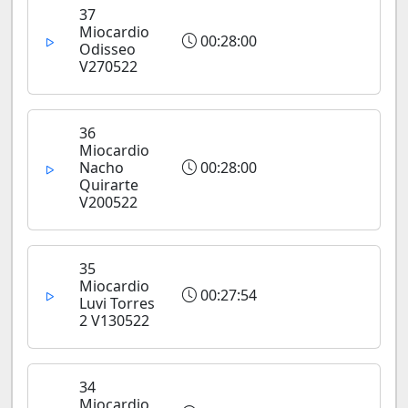
37
Miocardio
00:28:00
Odisseo
V270522
36
Miocardio
Nacho
00:28:00
Quirarte
V200522
35
Miocardio
00:27:54
Luvi Torres
2 V130522
34
Miocardio