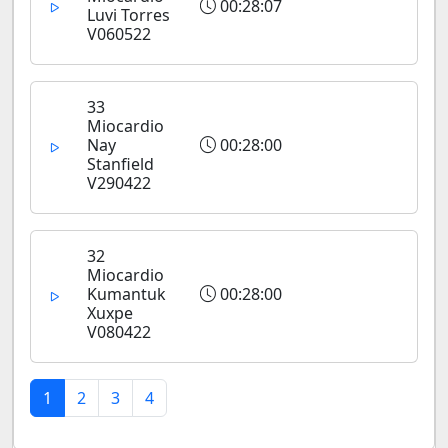
00:28:07
Luvi Torres
V060522
33
Miocardio
Nay
00:28:00
Stanfield
V290422
32
Miocardio
Kumantuk
00:28:00
Xuxpe
V080422
1
2
3
4