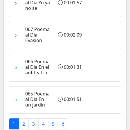
al Dia Yo ya
00:01:57
no se
067 Poema
al Dia
00:02:09
Evasion
066 Poema
al Dia En el
00:01:31
anfiteatro
065 Poema
al Dia En
00:01:51
un jardin
1
2
3
4
5
6