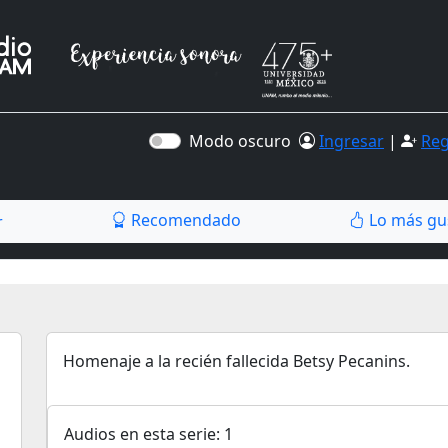
Modo oscuro
Ingresar
|
Reg
Recomendado
Lo más gu
r
Homenaje a la recién fallecida Betsy Pecanins.
Audios en esta serie: 1