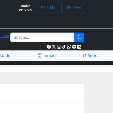
Radio
96.1 FM
860 AM
en vivo
istro
stado
Temas
Series