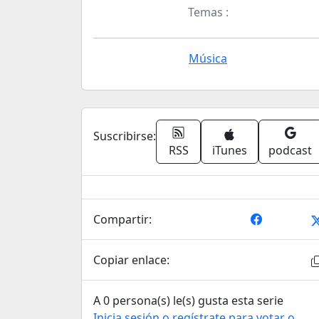
Temas :
Música
Suscribirse:
RSS
iTunes
podcast
Compartir:
Copiar enlace:
A 0 persona(s) le(s) gusta esta serie
Inicia sesión o regístrate para votar o