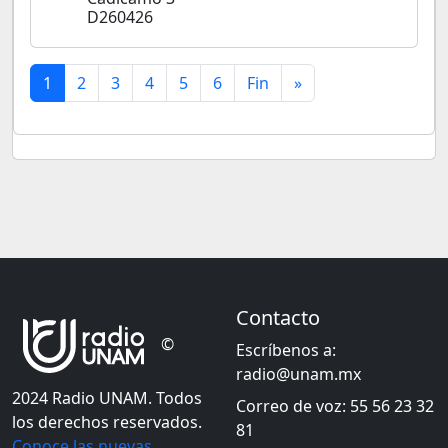
D260426
1
2
3
4
5
6
Fin
»
Contacto
©
Escríbenos a:
radio@unam.mx
2024 Radio UNAM. Todos
Correo de voz: 55 56 23 32
los derechos reservados.
81
Conoce las nuevas