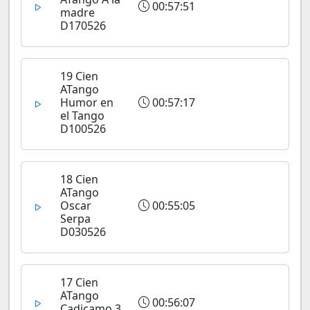
00:57:51
madre
D170526
19 Cien
ATango
Humor en
00:57:17
el Tango
D100526
18 Cien
ATango
Oscar
00:55:05
Serpa
D030526
17 Cien
ATango
00:56:07
Cadicamo 3