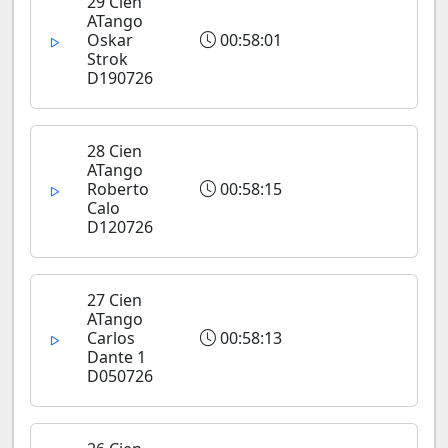
29 Cien
ATango
Oskar
00:58:01
Strok
D190726
28 Cien
ATango
Roberto
00:58:15
Calo
D120726
27 Cien
ATango
Carlos
00:58:13
Dante 1
D050726