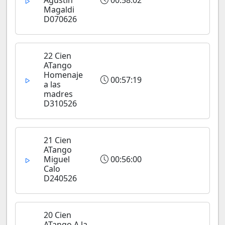
Agustin
00:58:02
Magaldi
D070626
22 Cien
ATango
Homenaje
00:57:19
a las
madres
D310526
21 Cien
ATango
Miguel
00:56:00
Calo
D240526
20 Cien
ATango A la