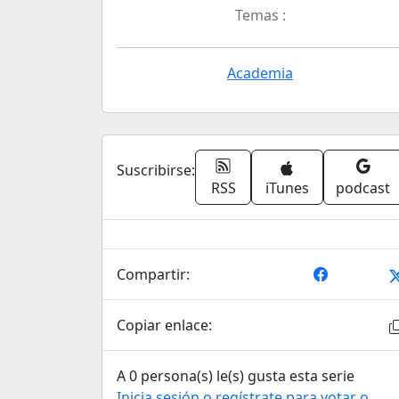
Temas :
Academia
Suscribirse:
RSS
iTunes
podcast
Compartir:
Copiar enlace:
A 0 persona(s) le(s) gusta esta serie
Inicia sesión o regístrate para votar o