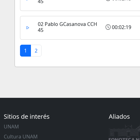
45
02 Pablo GCasanova CCH
00:02:19
45
1
2
Sitios de interés
Aliados
UNAM
Cultura UNAM