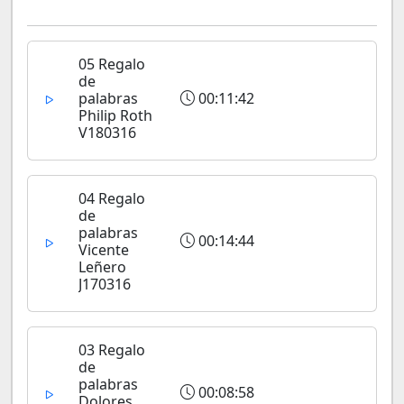
05 Regalo
de
palabras
00:11:42
Philip Roth
V180316
04 Regalo
de
palabras
00:14:44
Vicente
Leñero
J170316
03 Regalo
de
palabras
00:08:58
Dolores