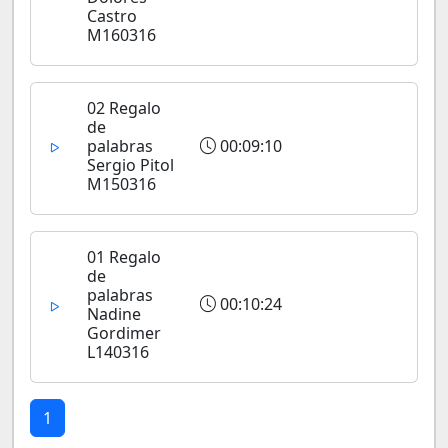
Castro
M160316
02 Regalo
de
palabras
00:09:10
Sergio Pitol
M150316
01 Regalo
de
palabras
00:10:24
Nadine
Gordimer
L140316
1