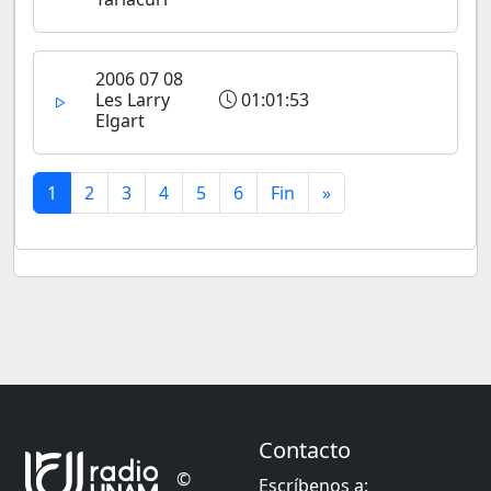
2006 07 08
Les Larry
01:01:53
Elgart
1
2
3
4
5
6
Fin
»
Contacto
©
Escríbenos a: