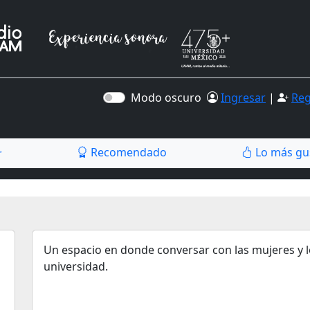
Modo oscuro
Ingresar
|
Reg
Recomendado
Lo más gu
r
Un espacio en donde conversar con las mujeres y l
universidad.