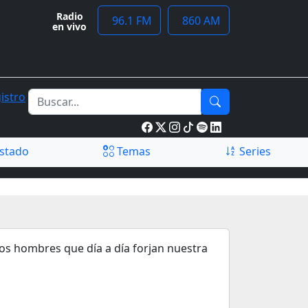
Radio
96.1 FM
860 AM
en vivo
istro
stado
Temas
Series
os hombres que día a día forjan nuestra