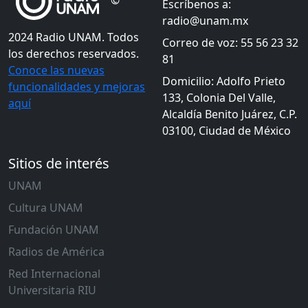
©
Escríbenos a:
radio@unam.mx
2024 Radio UNAM. Todos
Correo de voz: 55 56 23 32
los derechos reservados.
81
Conoce las nuevas
Domicilio: Adolfo Prieto
funcionalidades y mejoras
133, Colonia Del Valle,
aquí
Alcaldía Benito Juárez, C.P.
03100, Ciudad de México
Sitios de interés
UNAM
Cultura UNAM
Fundación UNAM
Radios de América
Red Internacional
Universitaria RIU