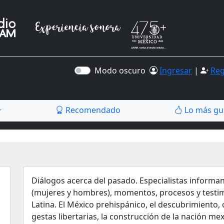
Modo oscuro
Ingresar
|
Reg
Recomendado
Lo más gu
r
Diálogos acerca del pasado. Especialistas informan
(mujeres y hombres), momentos, procesos y testi
Latina. El México prehispánico, el descubrimiento, c
gestas libertarias, la construcción de la nación me