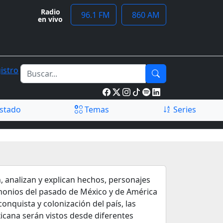
Radio
96.1 FM
860 AM
en vivo
istro
stado
Temas
Series
, analizan y explican hechos, personajes
monios del pasado de México y de América
onquista y colonización del país, las
xicana serán vistos desde diferentes