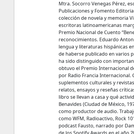
Mtra. Socorro Venegas Pérez, esc
Publicaciones y Fomento Editoria
colección de novela y memoria Vi
escritoras latinoamericanas margi
Premio Nacional de Cuento “Bene
reconocimientos. Eduardo Antonio
lengua y literaturas hispánicas 
de haberse publicado en varios paí
ha sido distinguido con importan
obtuvo el Premio Internacional d
por Radio Francia Internacional.
suplementos culturales y revistas
relatos, ensayos y reseñas crític
libro se llevan a casa y qué activ
Benavides (Ciudad de México, 197
como productor de audio. Trabaj
como WFM, Radioactivo, Rock 101 
podcast Fausto, narrado por Damiá
de los Spotify Awards en el año 2