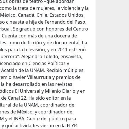
 Sus obras de teatro –que abordan
mo la trata de mujeres, la violencia y la
 México, Canadá, Chile, Estados Unidos,
so cineasta e hija de Fernando del Paso.
 visual. Se graduó con honores del Centro
. Cuenta con más de una docena de
es como de ficción y de documental, ha
es para la televisión, y en 2011 estrenó
uerrera”. Alejandro Toledo, ensayista,
icenciado en Ciencias Políticas y
 Acatlán de la UNAM. Recibió múltiples
remio Xavier Villaurrutia y premios de
la ha desarrollado en las revistas
ódicos El Universal y Milenio Diario y en
 de Canal 22. Ha sido editor en la
ltural de la UNAM, coordinador de
ones de México; y coordinador de
AM y el INBA. Gente del público para
 y qué actividades vieron en la FLYR.