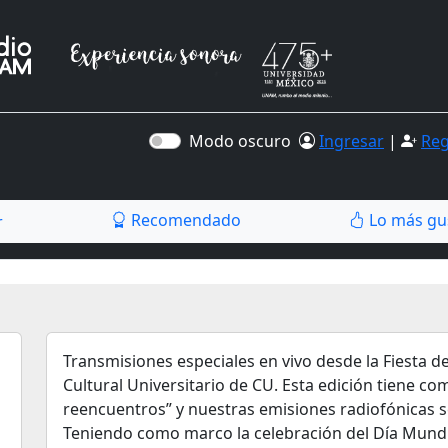
Modo oscuro
Ingresar
|
Reg
Recomendado
Lo más gu
r
Transmisiones especiales en vivo desde la Fiesta de
Cultural Universitario de CU. Esta edición tiene co
reencuentros” y nuestras emisiones radiofónicas se
Teniendo como marco la celebración del Día Mundia