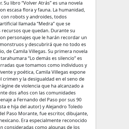
. Su libro “Volver Atrás” es una novela
con escasa flora y fauna. La humanidad,
 con robots y androides, todos
artificial llamada “Medra” que se
s recursos que quedan. Durante su
con personajes que le harán recordar un
monstruos y descubrirá que no todo es
io, de Camila Villegas. Su primera novela
a tarahumara “Lo demás es silencio” es
 erradas que tomamos como individuos y
vente y poética, Camila Villegas expone
l crimen y la desigualdad en el seno de
ágine de violencia que ha alcanzado a
rante dos años con las comunidades
naje a Fernando del Paso por sus 90
ta e hija del autor) y Alejandro Toledo
del Paso Morante, fue escritor, dibujante,
 mexicano. Era especialmente reconocido
son consideradas como algunas de los