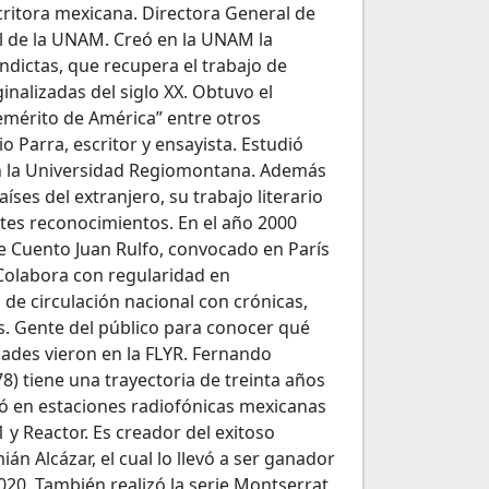
ritora mexicana. Directora General de
l de la UNAM. Creó en la UNAM la
ndictas, que recupera el trabajo de
nalizadas del siglo XX. Obtuvo el
mérito de América” entre otros
 Parra, escritor y ensayista. Estudió
en la Universidad Regiomontana. Además
ses del extranjero, su trabajo literario
tes reconocimientos. En el año 2000
e Cuento Juan Rulfo, convocado en París
 Colabora con regularidad en
 de circulación nacional con crónicas,
as. Gente del público para conocer qué
idades vieron en la FLYR. Fernando
8) tiene una trayectoria de treinta años
ó en estaciones radiofónicas mexicanas
y Reactor. Es creador del exitoso
n Alcázar, el cual lo llevó a ser ganador
020. También realizó la serie Montserrat,