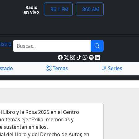
Radio
96.1 FM
860 AM
en vivo
istro
stado
Temas
Series
l Libro y la Rosa 2025 en el Centro
mo temas eje “Exilio, memorias y
 sustentan en ellos.
l del Libro y del Derecho de Autor, en