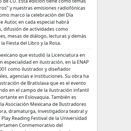
io de CU. Esta edición tiene como temas
tros” y nuestras emisiones radiofónicas
como marco la celebración del Día
e Autor, en cada especial habrá
es, difusión de actividades como
res, mesas de diálogo, lecturas y demás
la Fiesta del Libro y la Rosa.
exicano que estudió la Licenciatura en
 especialidad en ilustración, en la ENAP
001 como ilustrador y diseñador
ales, agencias e instituciones. Su obra ha
ustración de Bratislava que es el evento
o en el campo de la ilustración infantil
portante en Eslovaquia. También es
 la Asociación Mexicana de Ilustradores
ora, dramaturga, investigadora teatral y
Play Reading Festival de la Universidad
 Certamen Conmemorativo del