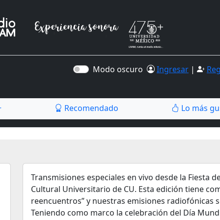
Modo oscuro
Ingresar
|
Reg
Recomendado
Lo más gu
r
Transmisiones especiales en vivo desde la Fiesta de
Cultural Universitario de CU. Esta edición tiene co
reencuentros” y nuestras emisiones radiofónicas se
Teniendo como marco la celebración del Día Mundia