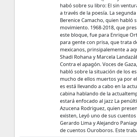
habó sobre su libro: El sin ventur
a través de la poesía. La segunda
Berenice Camacho, quien habló so
movimiento. 1968-2018, que prese
este bloque, fue para Enrique Ort
para gente con prisa, que trata de
mexicanos, prinsipalemente a aqu
Shadi Rohana y Marcela Landazába
Contra el apagón. Voces de Gaza,
habló sobre la situación de los es
mucho de ellos muertos ya por el 
es está llevando a cabo en la actu
cabina hablando de la actualtem
estará enfocado al jazz La penúlt
Azucena Rodriguez, quien present
existen, Leyó uno de sus cuentos
Gerardo Lima y Alejandro Paniagu
de cuentos Ouroboros. Este traba