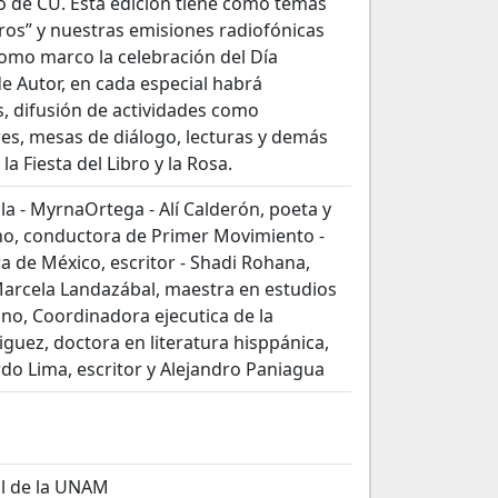
io de CU. Esta edición tiene como temas
tros” y nuestras emisiones radiofónicas
como marco la celebración del Día
e Autor, en cada especial habrá
es, difusión de actividades como
res, mesas de diálogo, lecturas y demás
la Fiesta del Libro y la Rosa.
la - MyrnaOrtega - Alí Calderón, poeta y
acho, conductora de Primer Movimiento -
ra de México, escritor - Shadi Rohana,
Marcela Landazábal, maestra en estudios
ino, Coordinadora ejecutica de la
uez, doctora en literatura hisppánica,
rdo Lima, escritor y Alejandro Paniagua
al de la UNAM