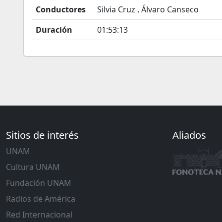
Conductores
Silvia Cruz , Álvaro Canseco
Duración
01:53:13
Sitios de interés
Aliados
UNAM
Cultura UNAM
Fundación UNAM
Radios de América
Red Internacional