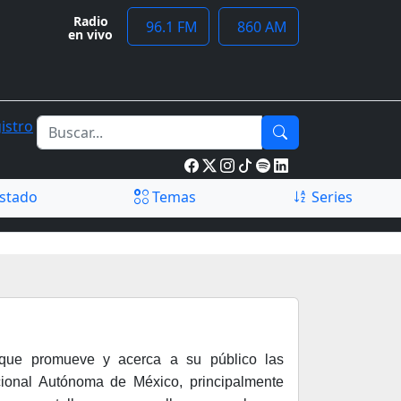
Radio
96.1 FM
860 AM
en vivo
istro
stado
Temas
Series
que promueve y acerca a su público las
ional Autónoma de México, principalmente