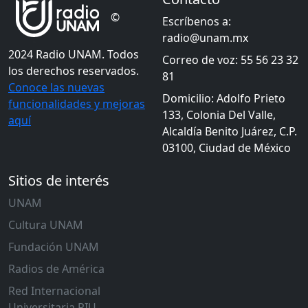
©
Escríbenos a:
radio@unam.mx
2024 Radio UNAM. Todos
Correo de voz: 55 56 23 32
los derechos reservados.
81
Conoce las nuevas
Domicilio: Adolfo Prieto
funcionalidades y mejoras
133, Colonia Del Valle,
aquí
Alcaldía Benito Juárez, C.P.
03100, Ciudad de México
Sitios de interés
UNAM
Cultura UNAM
Fundación UNAM
Radios de América
Red Internacional
Universitaria RIU