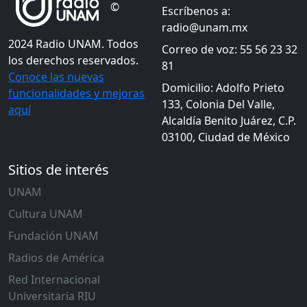
©
Escríbenos a:
radio@unam.mx
2024 Radio UNAM. Todos
Correo de voz: 55 56 23 32
los derechos reservados.
81
Conoce las nuevas
Domicilio: Adolfo Prieto
funcionalidades y mejoras
133, Colonia Del Valle,
aquí
Alcaldía Benito Juárez, C.P.
03100, Ciudad de México
Sitios de interés
UNAM
Cultura UNAM
Fundación UNAM
Radios de América
Red Internacional
Universitaria RIU