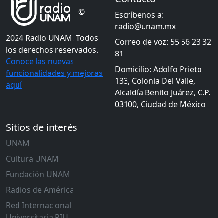
©
Escríbenos a:
radio@unam.mx
2024 Radio UNAM. Todos
Correo de voz: 55 56 23 32
los derechos reservados.
81
Conoce las nuevas
Domicilio: Adolfo Prieto
funcionalidades y mejoras
133, Colonia Del Valle,
aquí
Alcaldía Benito Juárez, C.P.
03100, Ciudad de México
Sitios de interés
UNAM
Cultura UNAM
Fundación UNAM
Radios de América
Red Internacional
Universitaria RIU