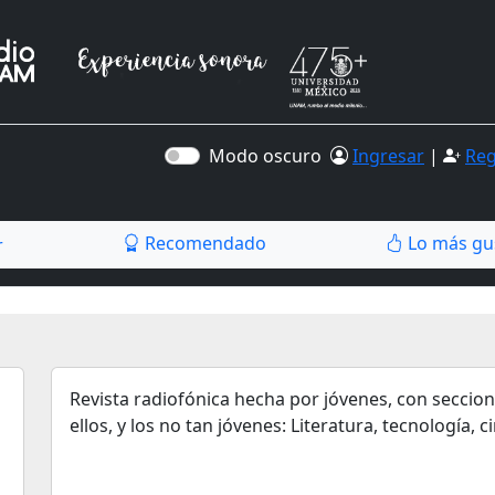
Modo oscuro
Ingresar
|
Reg
Recomendado
Lo más gu
r
Revista radiofónica hecha por jóvenes, con seccio
ellos, y los no tan jóvenes: Literatura, tecnología