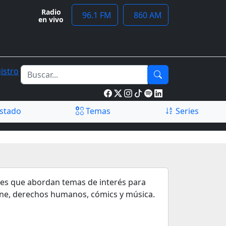
Radio
96.1 FM
860 AM
en vivo
istro
stado
Temas
Series
nes que abordan temas de interés para
, cine, derechos humanos, cómics y música.