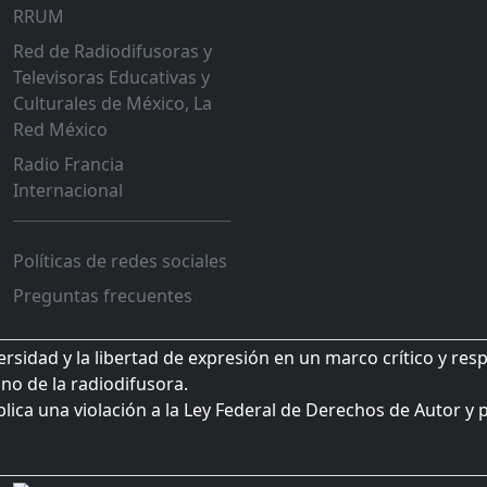
RRUM
Red de Radiodifusoras y
Televisoras Educativas y
Culturales de México, La
Red México
Radio Francia
Internacional
Políticas de redes sociales
Preguntas frecuentes
sidad y la libertad de expresión en un marco crítico y res
no de la radiodifusora.
plica una violación a la Ley Federal de Derechos de Autor y