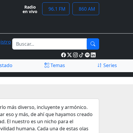
Radio
96.1 FM
860 AM
en vivo
istro
stado
Temas
Series
o más diverso, incluyente y armónico.
rar eso y más, de ahí que hayamos creado
d. El nuestro es un nicho para el
ovilidad humana. Cada una de estas olas