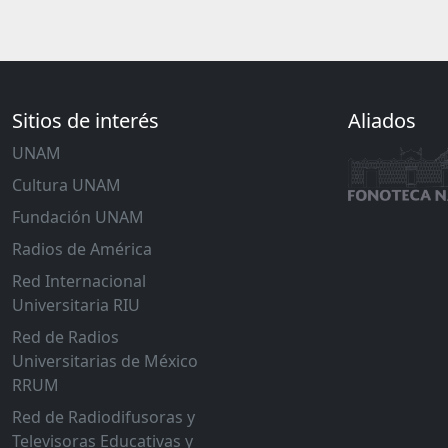
Sitios de interés
Aliados
UNAM
Cultura UNAM
Fundación UNAM
Radios de América
Red Internacional
Universitaria RIU
Red de Radios
Universitarias de México
RRUM
Red de Radiodifusoras y
Televisoras Educativas y