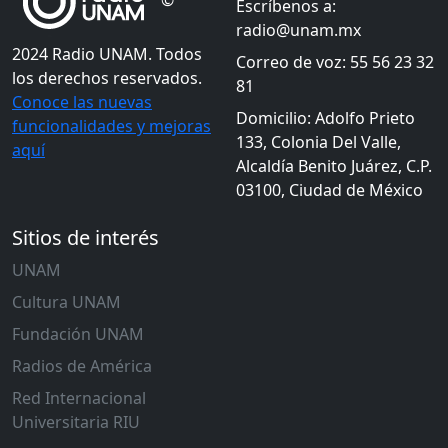
©
Escríbenos a:
radio@unam.mx
2024 Radio UNAM. Todos
Correo de voz: 55 56 23 32
los derechos reservados.
81
Conoce las nuevas
Domicilio: Adolfo Prieto
funcionalidades y mejoras
133, Colonia Del Valle,
aquí
Alcaldía Benito Juárez, C.P.
03100, Ciudad de México
Sitios de interés
UNAM
Cultura UNAM
Fundación UNAM
Radios de América
Red Internacional
Universitaria RIU