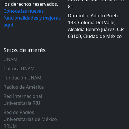
los derechos reservados.
81
Conoce las nuevas
Domicilio: Adolfo Prieto
funcionalidades y mejoras
133, Colonia Del Valle,
aquí
Alcaldía Benito Juárez, C.P.
03100, Ciudad de México
Sitios de interés
UNAM
Cultura UNAM
Fundación UNAM
Radios de América
Red Internacional
Universitaria RIU
Red de Radios
Universitarias de México
RRUM