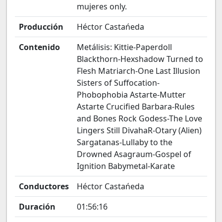
mujeres only.
Producción
Héctor Castańeda
Contenido
Metálisis: Kittie-Paperdoll
Blackthorn-Hexshadow Turned to
Flesh Matriarch-One Last Illusion
Sisters of Suffocation-
Phobophobia Astarte-Mutter
Astarte Crucified Barbara-Rules
and Bones Rock Godess-The Love
Lingers Still DivahaR-Otary (Alien)
Sargatanas-Lullaby to the
Drowned Asagraum-Gospel of
Ignition Babymetal-Karate
Conductores
Héctor Castańeda
Duración
01:56:16