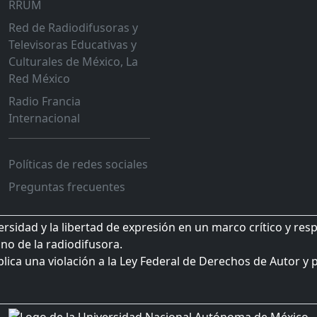
RRUM
Red de Radiodifusoras y
Televisoras Educativas y
Culturales de México, La
Red México
Radio Francia
Internacional
Políticas de redes sociales
Preguntas frecuentes
sidad y la libertad de expresión en un marco crítico y res
no de la radiodifusora.
plica una violación a la Ley Federal de Derechos de Autor y