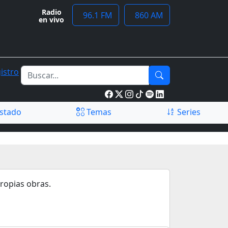
Radio
96.1 FM
860 AM
en vivo
istro
stado
Temas
Series
ropias obras.