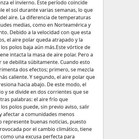
nza el invierno. Este período coincide
ale el sol durante varias semanas, lo que
del aire. La diferencia de temperaturas
atitudes medias, como en Norteamérica y
to. Debido a la velocidad con que esta
os, el aire polar queda atrapado y la
 los polos baja aún más.Este vórtice de
ene intacta la masa de aire polar. Pero a
lar se debilita súbitamente. Cuando esto
erimenta dos efectos; primero, se mezcla
más caliente. Y segundo, el aire polar que
resiona hacia abajo. De este modo, el
do y se divide en dos corrientes que se
ras palabras: el aire frío que
s polos puede, sin previo aviso, salir
a y afectar a comunidades menos
o represente buenas noticias, puesto
rovocada por el cambio climático, tiene
r como una excusa perfecta para