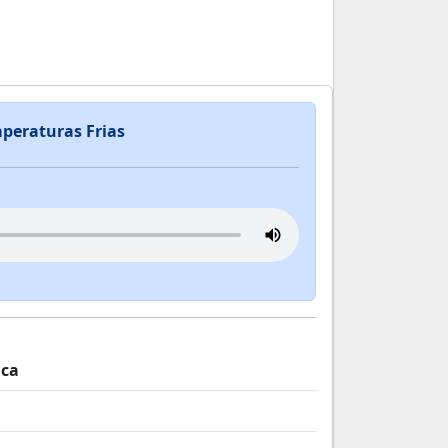
peraturas Frias
ica