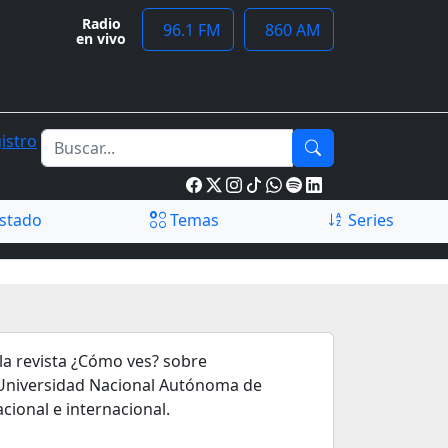
Radio
96.1 FM
860 AM
en vivo
istro
stado
Temas
Series
la revista ¿Cómo ves? sobre
la Universidad Nacional Autónoma de
acional e internacional.