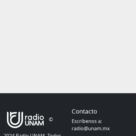
Contacto
©
Escríbenos a:
radio@unam.mx
2024 Radio UNAM. Todos