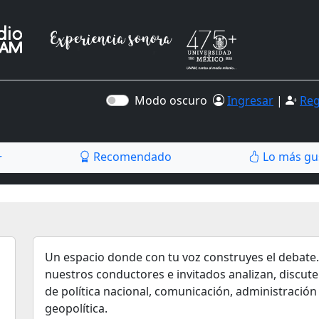
Modo oscuro
Ingresar
|
Reg
Recomendado
Lo más gu
r
Un espacio donde con tu voz construyes el debate.
nuestros conductores e invitados analizan, discut
de política nacional, comunicación, administración
geopolítica.