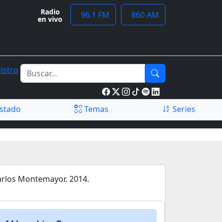
Radio
96.1 FM
860 AM
en vivo
istro
stado
Temas
Series
arlos Montemayor. 2014.