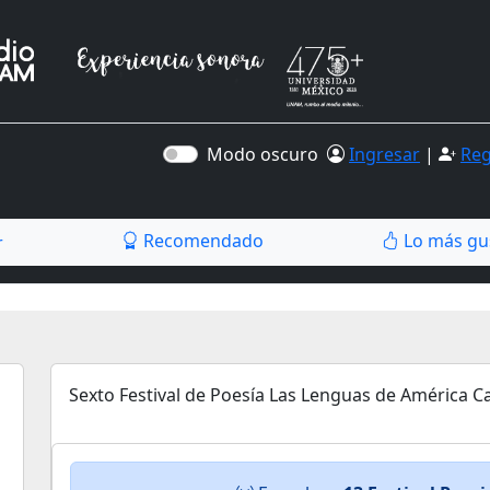
Modo oscuro
Ingresar
|
Reg
Recomendado
Lo más gu
r
Sexto Festival de Poesía Las Lenguas de América C