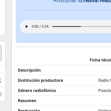
Escuchas:
13 Festival Poes
Ficha técn
Descripción
Institución productora
Radio
Género radiofónico
Poesía
Resumen
Producción
Festiv