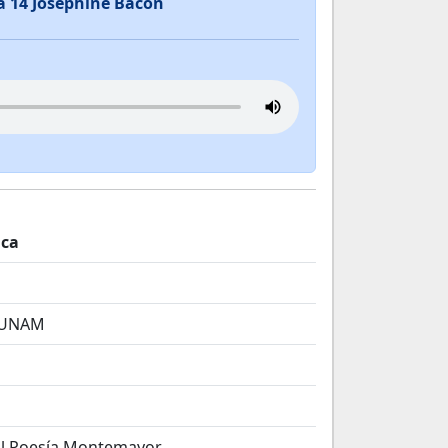
ia 14 Josephine Bacon
ica
 UNAM
al Poesía Montemayor