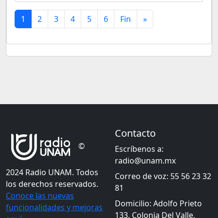
1
2
3
4
5
6
Fin
»
Contacto
©
Escríbenos a:
radio@unam.mx
2024 Radio UNAM. Todos
Correo de voz: 55 56 23 32
los derechos reservados.
81
Conoce las nuevas
Domicilio: Adolfo Prieto
funcionalidades y mejoras
133, Colonia Del Valle,