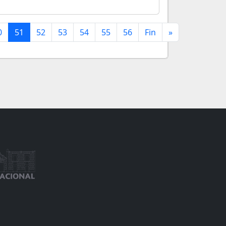
0
51
52
53
54
55
56
Fin
»