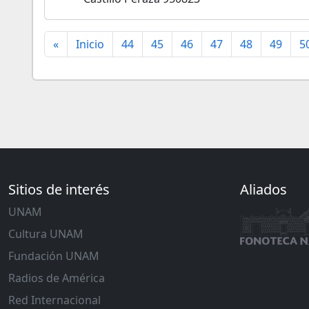
«
Inicio
44
45
46
47
48
49
5
Sitios de interés
Aliados
UNAM
Cultura UNAM
Fundación UNAM
Radios de América
Red Internacional