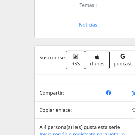
Temas :
Noticias
Suscribirse:
RSS
iTunes
podcast
Compartir:
Copiar enlace:
A 4 persona(s) le(s) gusta esta serie
Inicia sesión o regístrate para votar o