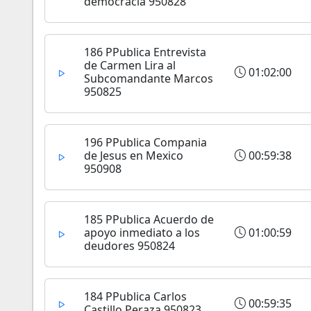
democracia 950828
186 PPublica Entrevista
de Carmen Lira al
01:02:00
Subcomandante Marcos
950825
196 PPublica Compania
de Jesus en Mexico
00:59:38
950908
185 PPublica Acuerdo de
apoyo inmediato a los
01:00:59
deudores 950824
184 PPublica Carlos
00:59:35
Castillo Peraza 950823