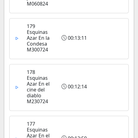
M060824
179
Esquinas
Azar En la
00:13:11
Condesa
M300724
178
Esquinas
Azar En el
00:12:14
cine del
diablo
M230724
177
Esquinas
Azar En el