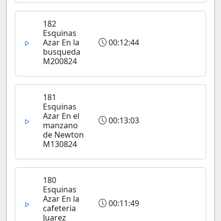
182
Esquinas
Azar En la
00:12:44
busqueda
M200824
181
Esquinas
Azar En el
00:13:03
manzano
de Newton
M130824
180
Esquinas
Azar En la
00:11:49
cafeteria
Juarez