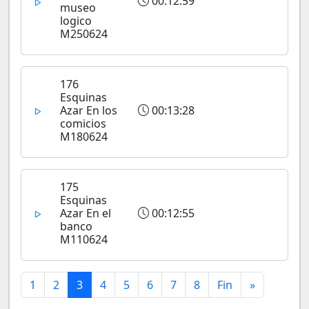
00:12:59
museo
logico
M250624
176
Esquinas
Azar En los
00:13:28
comicios
M180624
175
Esquinas
Azar En el
00:12:55
banco
M110624
1
2
3
4
5
6
7
8
Fin
»