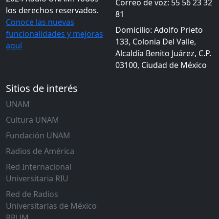
Correo de voz: 55 56 23 32
los derechos reservados.
81
Conoce las nuevas
Domicilio: Adolfo Prieto
funcionalidades y mejoras
133, Colonia Del Valle,
aquí
Alcaldía Benito Juárez, C.P.
03100, Ciudad de México
Sitios de interés
UNAM
Cultura UNAM
Fundación UNAM
Radios de América
Red Internacional
Universitaria RIU
Red de Radios
Universitarias de México
RRUM