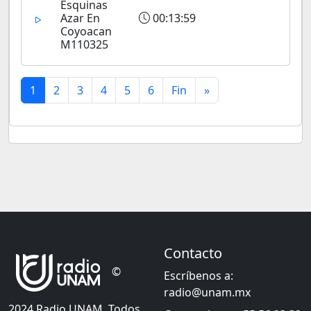
Esquinas
Azar En
00:13:59
Coyoacan
M110325
1
2
3
4
5
6
Fin
»
Contacto
©
Escríbenos a:
radio@unam.mx
2024 Radio UNAM. Todos