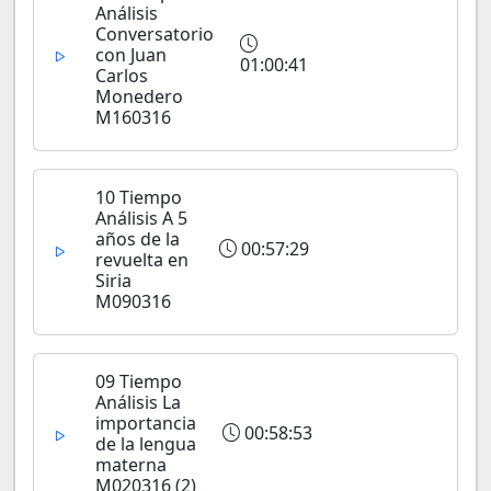
Análisis
Conversatorio
con Juan
01:00:41
Carlos
Monedero
M160316
10 Tiempo
Análisis A 5
años de la
00:57:29
revuelta en
Siria
M090316
09 Tiempo
Análisis La
importancia
00:58:53
de la lengua
materna
M020316 (2)