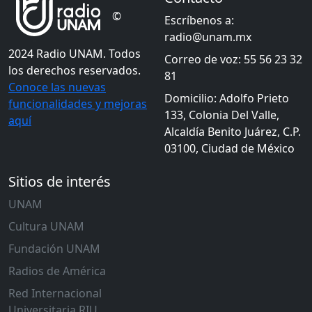
©
Escríbenos a:
radio@unam.mx
2024 Radio UNAM. Todos
Correo de voz: 55 56 23 32
los derechos reservados.
81
Conoce las nuevas
Domicilio: Adolfo Prieto
funcionalidades y mejoras
133, Colonia Del Valle,
aquí
Alcaldía Benito Juárez, C.P.
03100, Ciudad de México
Sitios de interés
UNAM
Cultura UNAM
Fundación UNAM
Radios de América
Red Internacional
Universitaria RIU