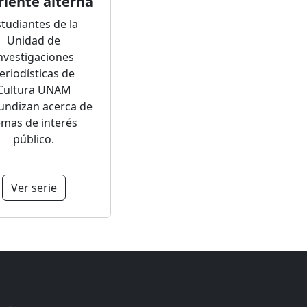
riente alterna
tudiantes de la
Unidad de
nvestigaciones
eriodísticas de
Cultura UNAM
undizan acerca de
emas de interés
público.
Ver serie