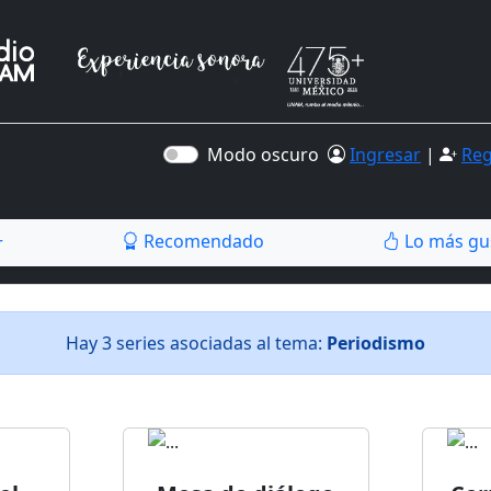
Modo oscuro
Ingresar
|
Reg
Recomendado
Lo más gu
r
Hay 3 series asociadas al tema:
Periodismo