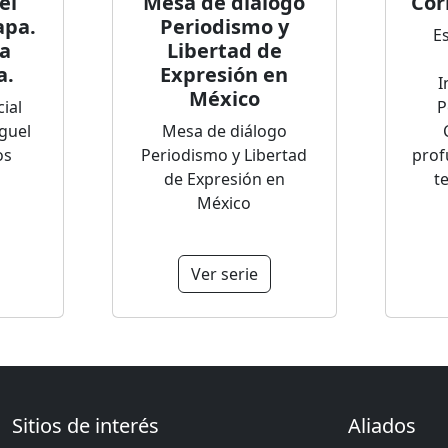
el
Mesa de diálogo
Cor
apa.
Periodismo y
Es
a
Libertad de
a.
Expresión en
I
México
ial
P
guel
Mesa de diálogo
os
Periodismo y Libertad
prof
de Expresión en
t
México
Ver serie
Sitios de interés
Aliados