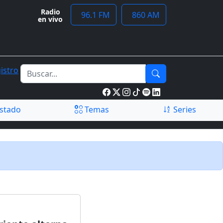
Radio
96.1 FM
860 AM
en vivo
istro
stado
Temas
Series