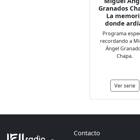
Miguel Áng
Granados Ch
La memori
donde ardí
Programa espec
recordando a Mi
Ángel Granad
Chapa.
Ver serie
Contacto