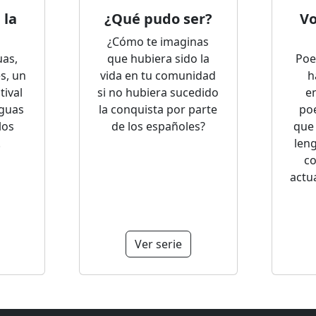
 la
¿Qué pudo ser?
Vo
¿Cómo te imaginas
uas,
que hubiera sido la
Poe
s, un
vida en tu comunidad
h
tival
si no hubiera sucedido
e
nguas
la conquista por parte
poe
los
de los españoles?
que 
.
len
co
actu
Ver serie