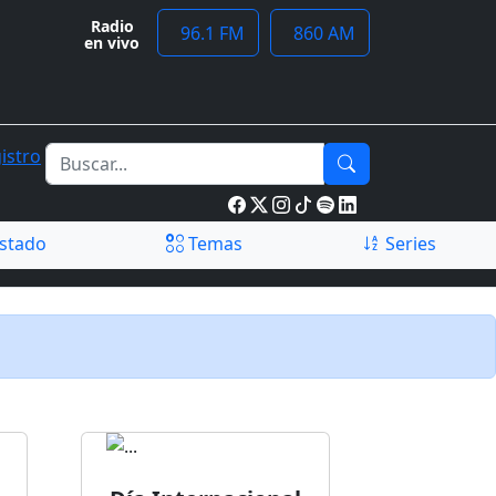
Radio
96.1 FM
860 AM
en vivo
istro
stado
Temas
Series