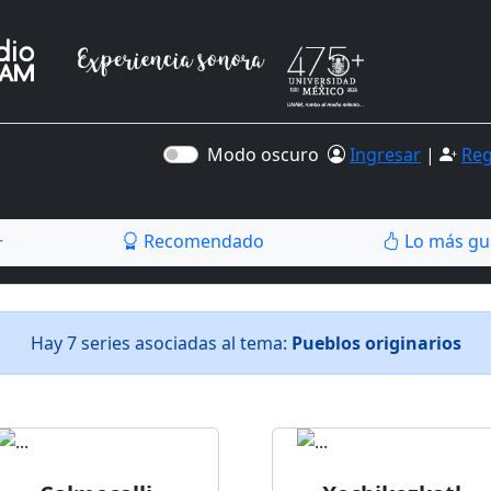
Modo oscuro
Ingresar
|
Reg
Recomendado
Lo más gu
r
Hay 7 series asociadas al tema:
Pueblos originarios