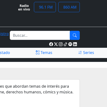
Radio
96.1 FM
860 AM
en vivo
istro
stado
Temas
Series
nes que abordan temas de interés para
, cine, derechos humanos, cómics y música.