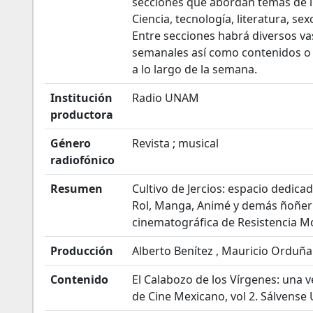
secciones que abordan temas de int
Ciencia, tecnología, literatura, sex
Entre secciones habrá diversos v
semanales así como contenidos o s
a lo largo de la semana.
Institución
Radio UNAM
productora
Género
Revista ; musical
radiofónico
Resumen
Cultivo de Jercios: espacio dedicad
Rol, Manga, Animé y demás ñoñería
cinematográfica de Resistencia M
Producción
Alberto Benítez , Mauricio Orduña
Contenido
El Calabozo de los Vírgenes: una v
de Cine Mexicano, vol 2. Sálvense