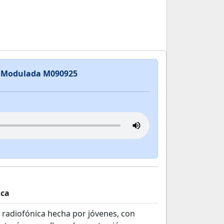
a Modulada M090925
ica
a radiofónica hecha por jóvenes, con