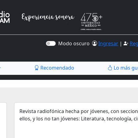
Modo oscuro
Ingresar
|
Reg
Recomendado
Lo más gu
r
Revista radiofónica hecha por jóvenes, con seccio
ellos, y los no tan jóvenes: Literatura, tecnología