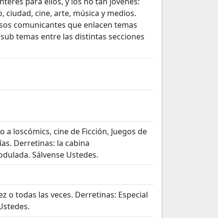
erés para ellos, y los no tan jóvenes:
o, ciudad, cine, arte, música y medios.
asos comunicantes que enlacen temas
ub temas entre las distintas secciones
o a loscómics, cine de Ficción, Juegos de
s. Derretinas: la cabina
odulada. Sálvense Ustedes.
ez o todas las veces. Derretinas: Especial
 Ustedes.